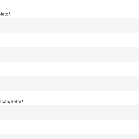
leto*
ação/Setor*