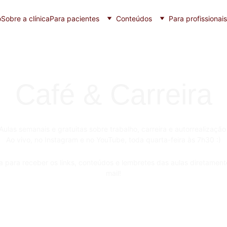
o
Sobre a clínica
Para pacientes
Conteúdos
Para profissionais
Café & Carreira
Aulas semanais e gratuitas sobre trabalho, carreira e autorrealização
Ao vivo, no Instagram e no YouTube, toda quarta-feira às 7h30 :)
a para receber os links, conteúdos e lembretes das aulas diretament
mail!